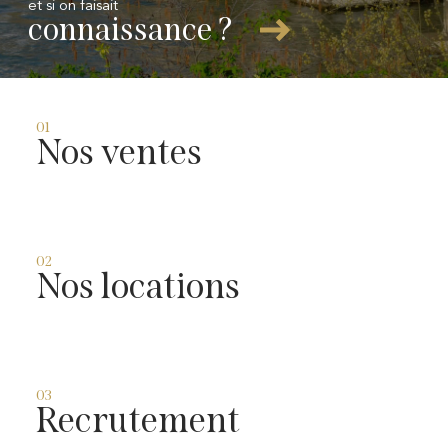
et si on faisait
connaissance ?
01
Nos ventes
02
Nos locations
03
Recrutement