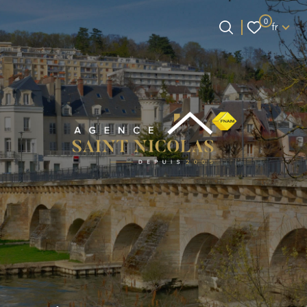
Langue
0
fr
Langue
0
Accueil
fr