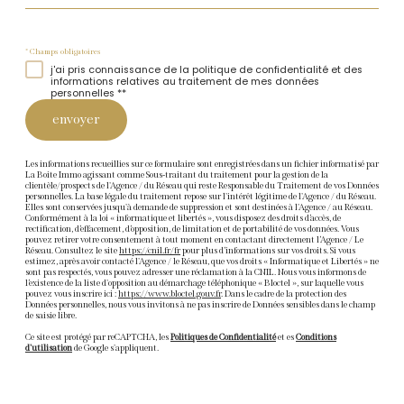
* Champs obligatoires
j'ai pris connaissance de la politique de confidentialité et des
informations relatives au traitement de mes données
personnelles **
envoyer
Les informations recueillies sur ce formulaire sont enregistrées dans un fichier informatisé par
La Boite Immo agissant comme Sous-traitant du traitement pour la gestion de la
clientèle/prospects de l'Agence / du Réseau qui reste Responsable du Traitement de vos Données
personnelles. La base légale du traitement repose sur l'intérêt légitime de l'Agence / du Réseau.
Elles sont conservées jusqu'à demande de suppression et sont destinées à l'Agence / au Réseau.
Conformément à la loi « informatique et libertés », vous disposez des droits d’accès, de
rectification, d’effacement, d’opposition, de limitation et de portabilité de vos données. Vous
pouvez retirer votre consentement à tout moment en contactant directement l’Agence / Le
Réseau. Consultez le site
https://cnil.fr/fr
pour plus d’informations sur vos droits. Si vous
estimez, après avoir contacté l'Agence / le Réseau, que vos droits « Informatique et Libertés » ne
sont pas respectés, vous pouvez adresser une réclamation à la CNIL. Nous vous informons de
l’existence de la liste d'opposition au démarchage téléphonique « Bloctel », sur laquelle vous
pouvez vous inscrire ici :
https://www.bloctel.gouv.fr
. Dans le cadre de la protection des
Données personnelles, nous vous invitons à ne pas inscrire de Données sensibles dans le champ
de saisie libre.
Ce site est protégé par reCAPTCHA, les
Politiques de Confidentialité
et es
Conditions
d'utilisation
de Google s'appliquent.