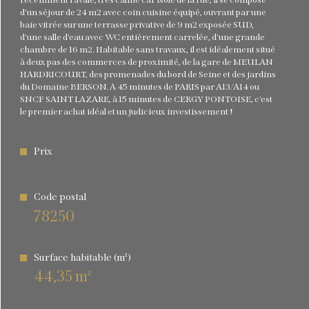
d'un séjour de 24 m2 avec coin cuisine équipé, ouvrant par une
Bilan
énergétique
baie vitrée sur une terrasse privative de 9 m2 exposée SUD,
d'une salle d'eau avec WC entièrement carrelée, d'une grande
chambre de 16 m2. Habitable sans travaux, il est idéalement situé
à deux pas des commerces de proximité, de la gare de MEULAN
HARDRICOURT, des promenades du bord de Seine et des jardins
du Domaine BERSON. A 45 minutes de PARIS par A13/A14 ou
SNCF SAINT LAZARE, à 15 minutes de CERGY PONTOISE, c'est
le premier achat idéal et un judicieux investissement !
Prix
Code postal
78250
Surface habitable (m²)
44,35 m²