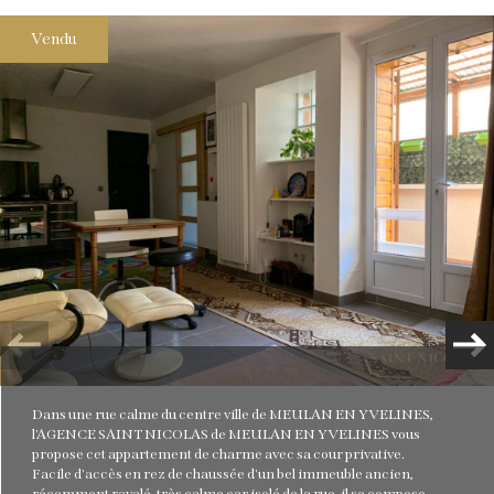
Vendu
Plus d'informations
financières
Plus de
détails
Plus d'informations sur
le quartier
Dans une rue calme du centre ville de MEULAN EN YVELINES,
l'AGENCE SAINT NICOLAS de MEULAN EN YVELINES vous
propose cet appartement de charme avec sa cour privative.
Facile d'accès en rez de chaussée d'un bel immeuble ancien,
récemment ravalé, très calme car isolé de la rue, il se compose