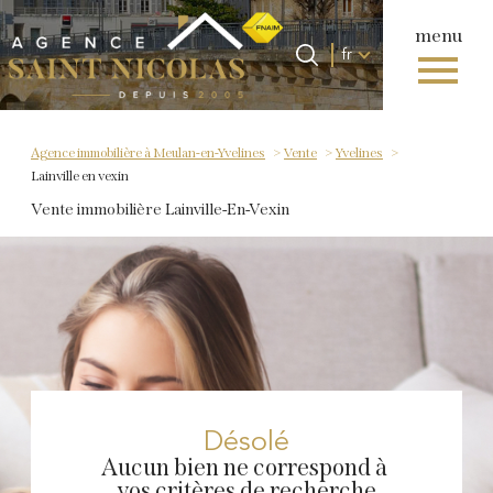
menu
Langue
Langue
fr
0
Accueil
fr
Agence immobilière à Meulan-en-Yvelines
Vente
Yvelines
Lainville en vexin
Vente immobilière Lainville-En-Vexin
Désolé
Aucun bien ne correspond à
vos critères de recherche