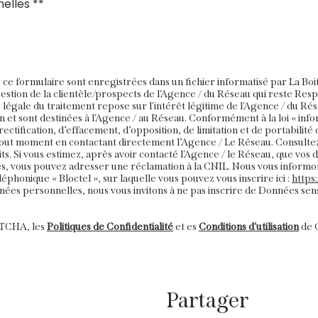
elles **
ur ce formulaire sont enregistrées dans un fichier informatisé par La B
gestion de la clientèle/prospects de l'Agence / du Réseau qui reste Re
légale du traitement repose sur l'intérêt légitime de l'Agence / du Rés
et sont destinées à l'Agence / au Réseau. Conformément à la loi « infor
 rectification, d’effacement, d’opposition, de limitation et de portabili
out moment en contactant directement l’Agence / Le Réseau. Consultez
ts. Si vous estimez, après avoir contacté l'Agence / le Réseau, que vos 
s, vous pouvez adresser une réclamation à la CNIL. Nous vous informons 
phonique « Bloctel », sur laquelle vous pouvez vous inscrire ici :
https
nées personnelles, nous vous invitons à ne pas inscrire de Données sens
PTCHA, les
Politiques de Confidentialité
et es
Conditions d'utilisation
de G
Partager