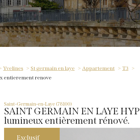
Yvelines
St germain en laye
Appartement
T3
ux entierement renove
Saint-Germain-en-Laye (78100)
SAINT GERMAIN EN LAYE HYPE
lumineux entièrement rénové.
Exclusif