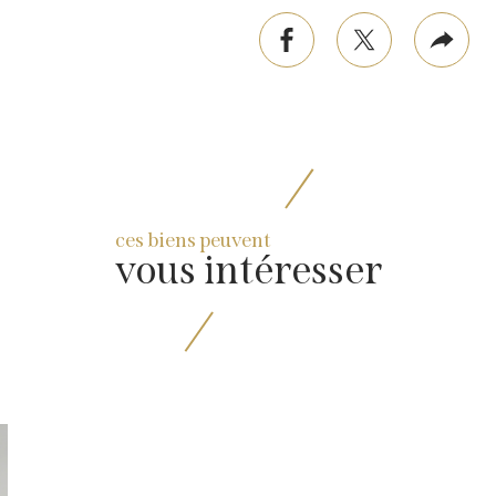
e
rimer
facebook
twitter
Plus
de
part
ces biens peuvent
vous intéresser