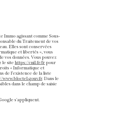
oite Immo agissant comme Sous-
sponsable du Traitement de vos
eau. Elles sont conservées
matique et libertés », vous
té de vos données. Vous pouvez
 le site
https://cnil.fr/fr
pour
droits « Informatique et
de l’existence de la liste
://www.bloctel.gouv.fr
. Dans le
ibles dans le champ de saisie
oogle s'appliquent.