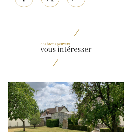
facebook
twitter
Plus
de
partage
ces biens peuvent
vous intéresser