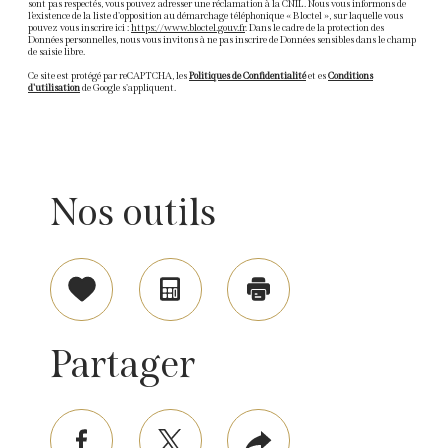
sont pas respectés, vous pouvez adresser une réclamation à la CNIL. Nous vous informons de
l’existence de la liste d'opposition au démarchage téléphonique « Bloctel », sur laquelle vous
pouvez vous inscrire ici :
https://www.bloctel.gouv.fr
. Dans le cadre de la protection des
Données personnelles, nous vous invitons à ne pas inscrire de Données sensibles dans le champ
de saisie libre.
Ce site est protégé par reCAPTCHA, les
Politiques de Confidentialité
et es
Conditions
d'utilisation
de Google s'appliquent.
Nos outils
Sélectionner
Calculatrice
Imprimer
Partager