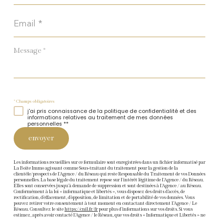
Email
*
Message
*
* Champs obligatoires
j'ai pris connaissance de la politique de confidentialité et des
informations relatives au traitement de mes données
personnelles **
envoyer
Les informations recueillies sur ce formulaire sont enregistrées dans un fichier informatisé par
La Boite Immo agissant comme Sous-traitant du traitement pour la gestion de la
clientèle/prospects de l'Agence / du Réseau qui reste Responsable du Traitement de vos Données
personnelles. La base légale du traitement repose sur l'intérêt légitime de l'Agence / du Réseau.
Elles sont conservées jusqu'à demande de suppression et sont destinées à l'Agence / au Réseau.
Conformément à la loi « informatique et libertés », vous disposez des droits d’accès, de
rectification, d’effacement, d’opposition, de limitation et de portabilité de vos données. Vous
pouvez retirer votre consentement à tout moment en contactant directement l’Agence / Le
Réseau. Consultez le site
https://cnil.fr/fr
pour plus d’informations sur vos droits. Si vous
estimez, après avoir contacté l'Agence / le Réseau, que vos droits « Informatique et Libertés » ne