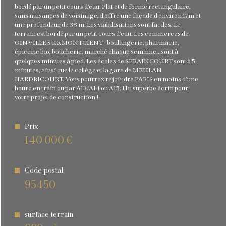
bordé par un petit cours d'eau. Plat et de forme rectangulaire,
sans nuisances de voisinage, il offre une façade d'environ 17m et
une profondeur de 38 m. Les viabilisations sont faciles. Le
Plus d'informations sur
le quartier
terrain est bordé par un petit cours d'eau. Les commerces de
OINVILLE SUR MONTCIENT - boulangerie, pharmacie,
épicerie bio, boucherie, marché chaque semaine...sont à
quelques minutes à pied. Les écoles de SERAINCOURT sont à 5
minutes, ainsi que le collège et la gare de MEULAN
HARDRICOURT. Vous pourrez rejoindre PARIS en moins d'une
heure en train ou par A13/A14 ou A15. Un superbe écrin pour
votre projet de construction !
Prix
140 000 €
Code postal
95450
surface terrain