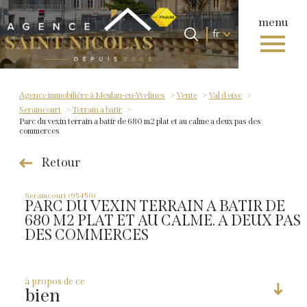
menu
Langue
Langue
fr
0
Accueil
fr
Agence immobilière à Meulan-en-Yvelines
Vente
Val d oise
Seraincourt
Terrain a batir
Parc du vexin terrain a batir de 680 m2 plat et au calme a deux pas des
commerces
Retour
Seraincourt (95450)
PARC DU VEXIN TERRAIN A BATIR DE
680 M2 PLAT ET AU CALME. A DEUX PAS
DES COMMERCES
à propos de ce
bien