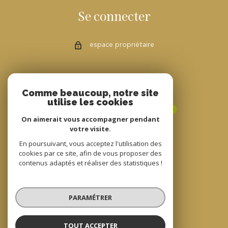
Se connecter
espace propriétaire
Adhérents
Comme beaucoup, notre site
utilise les cookies
On aimerait vous accompagner pendant
votre visite.
En poursuivant, vous acceptez l'utilisation des
cookies par ce site, afin de vous proposer des
contenus adaptés et réaliser des statistiques !
© 2022
Tous droits réservés
PARAMÉTRER
Traduction powered by Google
Nos honoraires
Plan du site
TOUT ACCEPTER