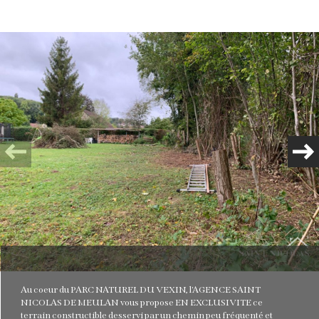
Plus d'informations
financières
Plus de
détails
la
copropriété
Au coeur du PARC NATUREL DU VEXIN, l'AGENCE SAINT
NICOLAS DE MEULAN vous propose EN EXCLUSIVITE ce
terrain constructible desservi par un chemin peu fréquenté et