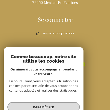
78250 Meulan-En-Yvelines
Se connecter
espace propriétaire
Adhérents
Comme beaucoup, notre site
utilise les cookies
On aimerait vous accompagner pendant
votre visite.
En poursuivant, vous acceptez l'utilisation des
cookies par ce site, afin de vous proposer des
contenus adaptés et réaliser des statistiques !
© 2022
Tous droits réservés
PARAMÉTRER
Traduction powered by Google