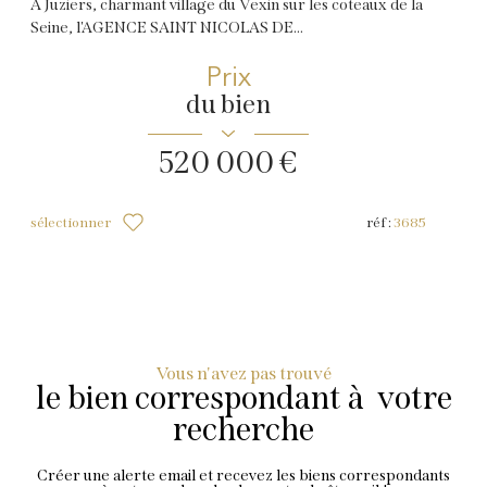
A Juziers, charmant village du Vexin sur les coteaux de la
Seine, l'AGENCE SAINT NICOLAS DE...
Prix
du bien
520 000 €
sélectionner
réf :
3685
Vous n'avez pas trouvé
le bien correspondant à votre
recherche
Créer une alerte email et recevez les biens correspondants