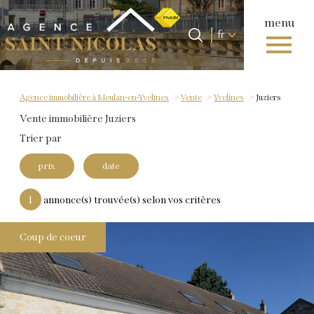
menu
Langue
Langue
fr
0
Accueil
fr
Agence immobilière à Meulan-en-Yvelines
Vente
Yvelines
Juziers
Vente immobilière Juziers
Trier par
prix
date
1
annonce(s) trouvée(s) selon vos critères
Coup de coeur